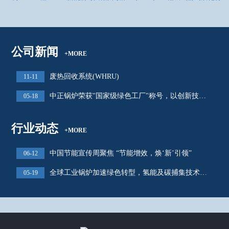
公司新闻
+MORE
废热回收系统(WHRU)
11-11
​​中正锅炉荣获"国家级绿色工厂"称号，以创新技术引领行业低碳转型​
05-18
行业动态
+MORE
中国节能宣传周聚焦 “节能增效，焕‘新’引领”
06-12
全球工业锅炉加速绿色转型，氢能及碳捕集技术成竞争新高地​
05-19